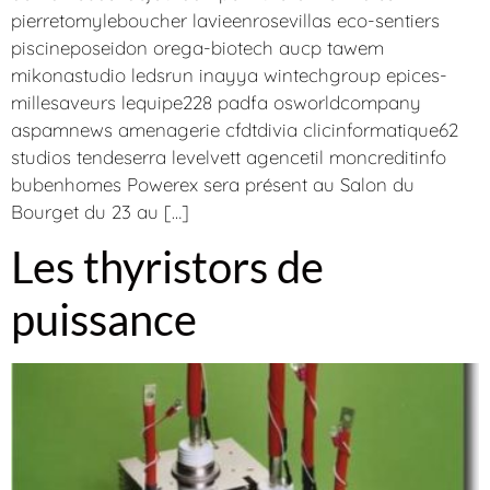
pierretomyleboucher lavieenrosevillas eco-sentiers
piscineposeidon orega-biotech aucp tawem
mikonastudio ledsrun inayya wintechgroup epices-
millesaveurs lequipe228 padfa osworldcompany
aspamnews amenagerie cfdtdivia clicinformatique62
studios tendeserra levelvett agencetil moncreditinfo
bubenhomes Powerex sera présent au Salon du
Bourget du 23 au […]
Les thyristors de
puissance