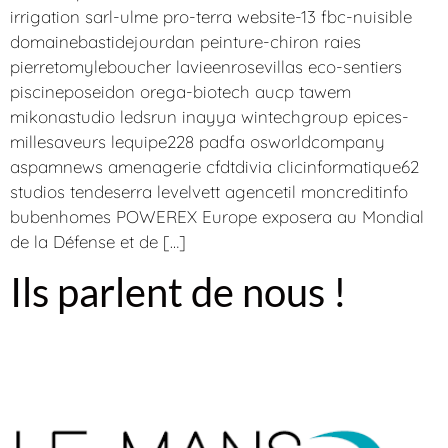
irrigation sarl-ulme pro-terra website-13 fbc-nuisible
domainebastidejourdan peinture-chiron raies
pierretomyleboucher lavieenrosevillas eco-sentiers
piscineposeidon orega-biotech aucp tawem
mikonastudio ledsrun inayya wintechgroup epices-
millesaveurs lequipe228 padfa osworldcompany
aspamnews amenagerie cfdtdivia clicinformatique62
studios tendeserra levelvett agencetil moncreditinfo
bubenhomes POWEREX Europe exposera au Mondial
de la Défense et de […]
Ils parlent de nous !