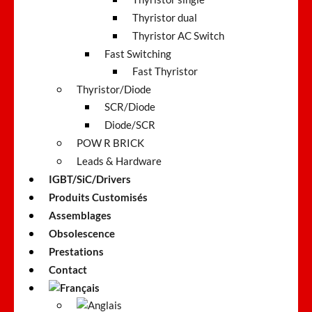
Thyristor dual
Thyristor AC Switch
Fast Switching
Fast Thyristor
Thyristor/Diode
SCR/Diode
Diode/SCR
POW R BRICK
Leads & Hardware
IGBT/SiC/Drivers
Produits Customisés
Assemblages
Obsolescence
Prestations
Contact