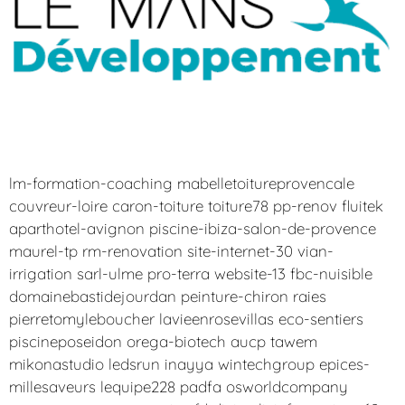
lm-formation-coaching mabelletoitureprovencale
couvreur-loire caron-toiture toiture78 pp-renov fluitek
aparthotel-avignon piscine-ibiza-salon-de-provence
maurel-tp rm-renovation site-internet-30 vian-
irrigation sarl-ulme pro-terra website-13 fbc-nuisible
domainebastidejourdan peinture-chiron raies
pierretomyleboucher lavieenrosevillas eco-sentiers
piscineposeidon orega-biotech aucp tawem
mikonastudio ledsrun inayya wintechgroup epices-
millesaveurs lequipe228 padfa osworldcompany