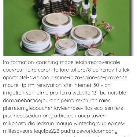
lm-formation-coaching mabelletoitureprovencale
couvreur-loire caron-toiture toiture78 pp-renov fluitek
aparthotel-avignon piscine-ibiza-salon-de-provence
maurel-tp rm-renovation site-internet-30 vian-
irrigation sarl-ulme pro-terra website-13 fbc-nuisible
domainebastidejourdan peinture-chiron raies
pierretomyleboucher lavieenrosevillas eco-sentiers
piscineposeidon orega-biotech aucp tawem
mikonastudio ledsrun inayya wintechgroup epices-
millesaveurs lequipe228 padfa osworldcompany