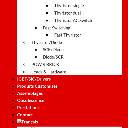
Thyristor single
Thyristor dual
Thyristor AC Switch
Fast Switching
Fast Thyristor
Thyristor/Diode
SCR/Diode
Diode/SCR
POW R BRICK
Leads & Hardware
IGBT/SiC/Drivers
Produits Customisés
Assemblages
Obsolescence
Prestations
Contact