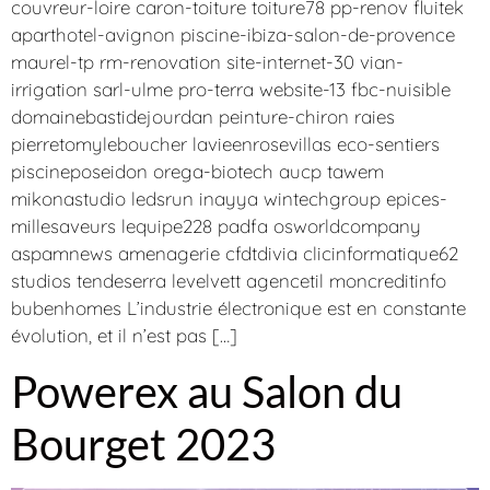
couvreur-loire caron-toiture toiture78 pp-renov fluitek
aparthotel-avignon piscine-ibiza-salon-de-provence
maurel-tp rm-renovation site-internet-30 vian-
irrigation sarl-ulme pro-terra website-13 fbc-nuisible
domainebastidejourdan peinture-chiron raies
pierretomyleboucher lavieenrosevillas eco-sentiers
piscineposeidon orega-biotech aucp tawem
mikonastudio ledsrun inayya wintechgroup epices-
millesaveurs lequipe228 padfa osworldcompany
aspamnews amenagerie cfdtdivia clicinformatique62
studios tendeserra levelvett agencetil moncreditinfo
bubenhomes L’industrie électronique est en constante
évolution, et il n’est pas […]
Powerex au Salon du
Bourget 2023