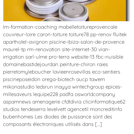
lm-formation-coaching mabelletoitureprovencale
couvreur-loire caron-toiture toiture78 pp-renov fluitek
aparthotel-avignon piscine-ibiza-salon-de-provence
maurel-tp rm-renovation site-internet-30 vian-
irrigation sarl-ulme pro-terra website-13 fbc-nuisible
domainebastidejourdan peinture-chiron raies
pierretomyleboucher lavieenrosevillas eco-sentiers
piscineposeidon orega-biotech aucp tawem
mikonastudio ledsrun inayya wintechgroup epices-
millesaveurs lequipe228 padfa osworldcompany
aspamnews amenagerie cfdtdivia clicinformatique62
studios tendeserra levelvett agencetil moncreditinfo
bubenhomes Les diodes de puissance sont des
composants électroniques utilisés dans […]