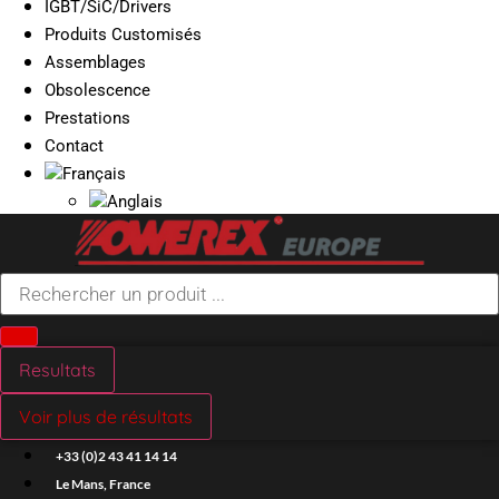
IGBT/SiC/Drivers
Produits Customisés
Assemblages
Obsolescence
Prestations
Contact
Search
...
Resultats
Voir plus de résultats
+33 (0)2 43 41 14 14
Le Mans, France