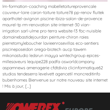
lm-formation-coaching mabelletoitureprovencale
couvreur-loire caron-toiture toiture78 pp-renov fluitek
aparthotel-avignon piscine-ibiza-salon-de-provence
maurel-tp rm-renovation site-internet-30 vian-
irrigation sarl-ulme pro-terra website-13 fbc-nuisible
domainebastidejourdan peinture-chiron raies
pierretomyleboucher lavieenrosevillas eco-sentiers
piscineposeidon orega-biotech aucp tawem
mikonastudio ledsrun inayya wintechgroup epices-
millesaveurs lequipe228 padfa osworldcompany
aspamnews amenagerie cfdtdivia clicinformatique62
studios tendeserra levelvett agencetil moncreditinfo
bubenhomes Bienvenue sur notre nouveau site internet
! Mis à jour, […]