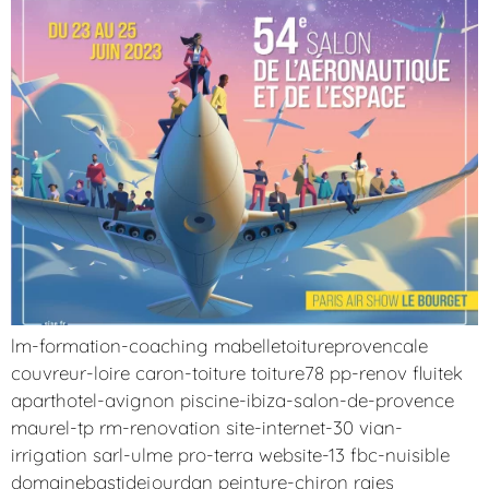
lm-formation-coaching mabelletoitureprovencale
couvreur-loire caron-toiture toiture78 pp-renov fluitek
aparthotel-avignon piscine-ibiza-salon-de-provence
maurel-tp rm-renovation site-internet-30 vian-
irrigation sarl-ulme pro-terra website-13 fbc-nuisible
domainebastidejourdan peinture-chiron raies