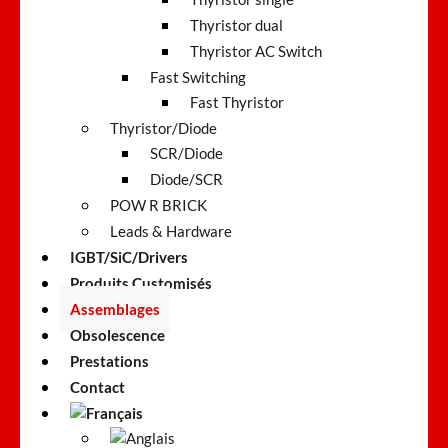
Thyristor dual
Thyristor AC Switch
Fast Switching
Fast Thyristor
Thyristor/Diode
SCR/Diode
Diode/SCR
POW R BRICK
Leads & Hardware
IGBT/SiC/Drivers
Produits Customisés
Assemblages
Obsolescence
Prestations
Contact