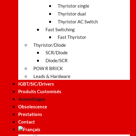
Thyristor single
Thyristor dual
Thyristor AC Switch
Fast Switching
Fast Thyristor
Thyristor/Diode
SCR/Diode
Diode/SCR
POW R BRICK
Leads & Hardware
IGBT/SiC/Drivers
Produits Customisés
Assemblages
Obsolescence
Prestations
Contact