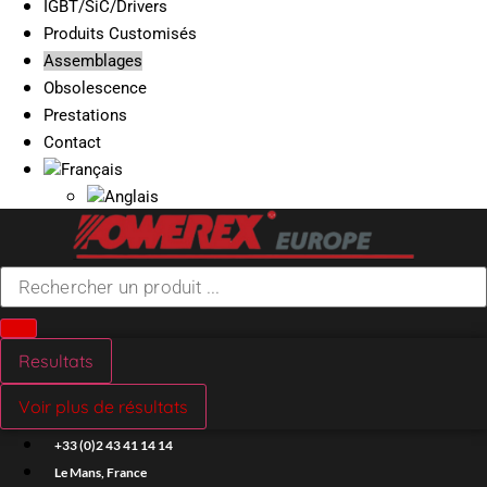
IGBT/SiC/Drivers
Produits Customisés
Assemblages
Obsolescence
Prestations
Contact
Search
...
Resultats
Voir plus de résultats
+33 (0)2 43 41 14 14
Le Mans, France