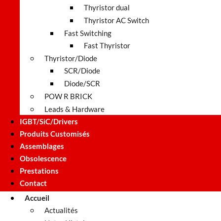
Thyristor dual
Thyristor AC Switch
Fast Switching
Fast Thyristor
Thyristor/Diode
SCR/Diode
Diode/SCR
POW R BRICK
Leads & Hardware
IGBT/SiC/Drivers
Produits Customisés
Assemblages
Obsolescence
Prestations
Contact
Accueil
Actualités