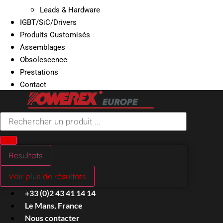
Leads & Hardware
IGBT/SiC/Drivers
Produits Customisés
Assemblages
Obsolescence
Prestations
Contact
Search
...
Resultats
Voir plus de résultats
+33 (0)2 43 41 14 14
Le Mans, France
Nous contacter