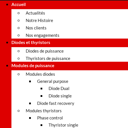
Accueil
Actualités
Notre Histoire
Nos clients
Nos engagements
Diodes et thyristors
Diodes de puissance
Thyristors de puissance
Modules de puissance
Modules diodes
General purpose
Diode Dual
Diode single
Diode fast recovery
Modules thyristors
Phase control
Thyristor single