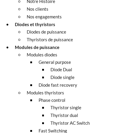
Notre Histoire
Nos clients
Nos engagements
Diodes et thyristors
Diodes de puissance
Thyristors de puissance
Modules de puissance
Modules diodes
General purpose
Diode Dual
Diode single
Diode fast recovery
Modules thyristors
Phase control
Thyristor single
Thyristor dual
Thyristor AC Switch
Fast Switching