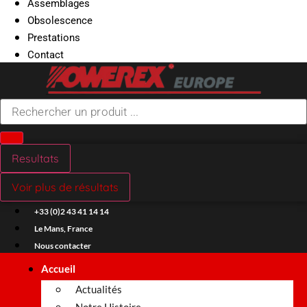
Assemblages
Obsolescence
Prestations
Contact
Search
...
Resultats
Voir plus de résultats
+33 (0)2 43 41 14 14
Le Mans, France
Nous contacter
Accueil
Actualités