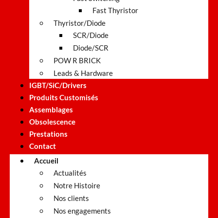
Fast Thyristor
Thyristor/Diode
SCR/Diode
Diode/SCR
POW R BRICK
Leads & Hardware
IGBT/SiC/Drivers
Produits Customisés
Assemblages
Obsolescence
Prestations
Contact
Accueil
Actualités
Notre Histoire
Nos clients
Nos engagements