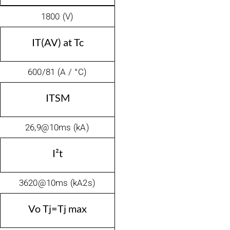
1800 (V)
IT(AV) at Tc
600/81 (A / °C)
ITSM
26,9@10ms (kA)
I²t
3620@10ms (kA2s)
Vo Tj=Tj max