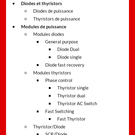
Diodes et thyristors
Diodes de puissance
Thyristors de puissance
Modules de puissance
Modules diodes
General purpose
Diode Dual
Diode single
Diode fast recovery
Modules thyristors
Phase control
Thyristor single
Thyristor dual
Thyristor AC Switch
Fast Switching
Fast Thyristor
Thyristor/Diode
SCR/Diode