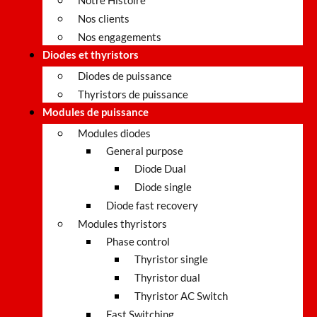
Notre Histoire
Nos clients
Nos engagements
Diodes et thyristors
Diodes de puissance
Thyristors de puissance
Modules de puissance
Modules diodes
General purpose
Diode Dual
Diode single
Diode fast recovery
Modules thyristors
Phase control
Thyristor single
Thyristor dual
Thyristor AC Switch
Fast Switching