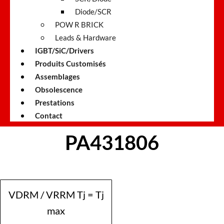
Diode/SCR
POW R BRICK
Leads & Hardware
IGBT/SiC/Drivers
Produits Customisés
Assemblages
Obsolescence
Prestations
Contact
PA431806
VDRM / VRRM Tj = Tj
max