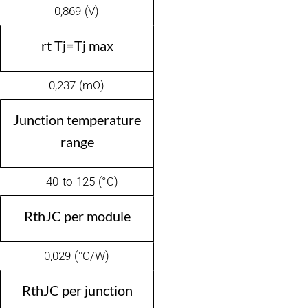
0,869 (V)
rt Tj=Tj max
0,237 (mΩ)
Junction temperature
range
– 40 to 125 (°C)
RthJC per module
0,029 (°C/W)
RthJC per junction