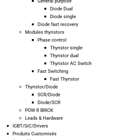
General purpose
Diode Dual
Diode single
Diode fast recovery
Modules thyristors
Phase control
Thyristor single
Thyristor dual
Thyristor AC Switch
Fast Switching
Fast Thyristor
Thyristor/Diode
SCR/Diode
Diode/SCR
POW R BRICK
Leads & Hardware
IGBT/SiC/Drivers
Produits Customisés