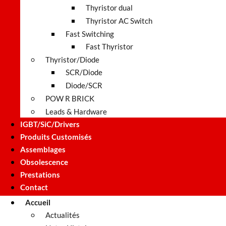
Thyristor dual
Thyristor AC Switch
Fast Switching
Fast Thyristor
Thyristor/Diode
SCR/Diode
Diode/SCR
POW R BRICK
Leads & Hardware
IGBT/SiC/Drivers
Produits Customisés
Assemblages
Obsolescence
Prestations
Contact
Accueil
Actualités