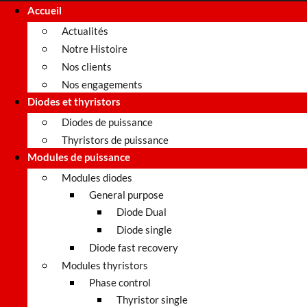
Accueil
Actualités
Notre Histoire
Nos clients
Nos engagements
Diodes et thyristors
Diodes de puissance
Thyristors de puissance
Modules de puissance
Modules diodes
General purpose
Diode Dual
Diode single
Diode fast recovery
Modules thyristors
Phase control
Thyristor single