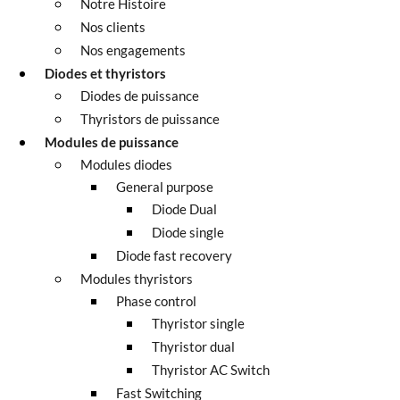
Notre Histoire
Nos clients
Nos engagements
Diodes et thyristors
Diodes de puissance
Thyristors de puissance
Modules de puissance
Modules diodes
General purpose
Diode Dual
Diode single
Diode fast recovery
Modules thyristors
Phase control
Thyristor single
Thyristor dual
Thyristor AC Switch
Fast Switching