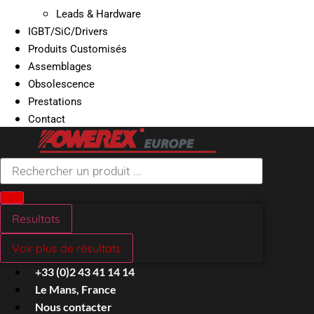
Leads & Hardware
IGBT/SiC/Drivers
Produits Customisés
Assemblages
Obsolescence
Prestations
Contact
Search
...
Resultats
Voir plus de résultats
+33 (0)2 43 41 14 14
Le Mans, France
Nous contacter