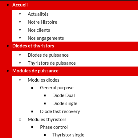
Accueil
Actualités
Notre Histoire
Nos clients
Nos engagements
Diodes et thyristors
Diodes de puissance
Thyristors de puissance
Modules de puissance
Modules diodes
General purpose
Diode Dual
Diode single
Diode fast recovery
Modules thyristors
Phase control
Thyristor single