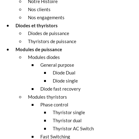
Notre Histoire
Nos clients
Nos engagements
Diodes et thyristors
Diodes de puissance
Thyristors de puissance
Modules de puissance
Modules diodes
General purpose
Diode Dual
Diode single
Diode fast recovery
Modules thyristors
Phase control
Thyristor single
Thyristor dual
Thyristor AC Switch
Fast Switching