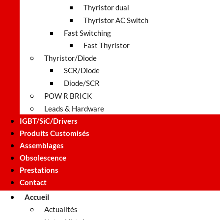
Thyristor dual
Thyristor AC Switch
Fast Switching
Fast Thyristor
Thyristor/Diode
SCR/Diode
Diode/SCR
POW R BRICK
Leads & Hardware
IGBT/SiC/Drivers
Produits Customisés
Assemblages
Obsolescence
Prestations
Contact
Accueil
Actualités