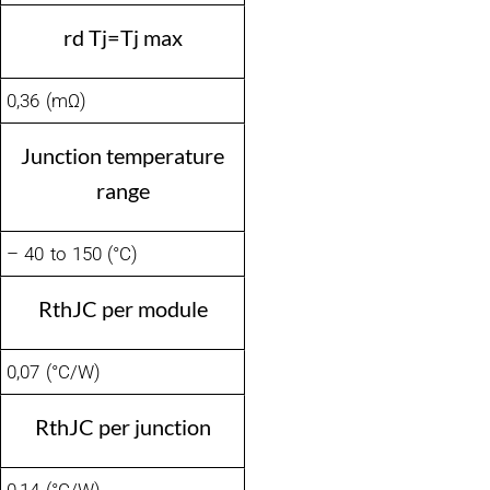
rd Tj=Tj max
0,36 (mΩ)
Junction temperature
range
– 40 to 150 (°C)
RthJC per module
0,07 (°C/W)
RthJC per junction