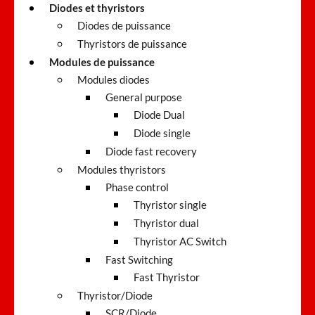
Diodes et thyristors
Diodes de puissance
Thyristors de puissance
Modules de puissance
Modules diodes
General purpose
Diode Dual
Diode single
Diode fast recovery
Modules thyristors
Phase control
Thyristor single
Thyristor dual
Thyristor AC Switch
Fast Switching
Fast Thyristor
Thyristor/Diode
SCR/Diode