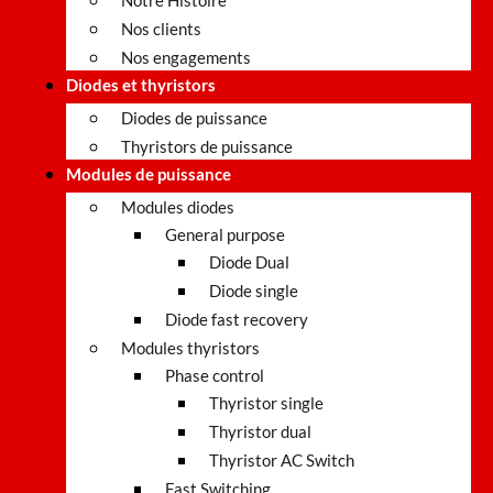
Notre Histoire
Nos clients
Nos engagements
Diodes et thyristors
Diodes de puissance
Thyristors de puissance
Modules de puissance
Modules diodes
General purpose
Diode Dual
Diode single
Diode fast recovery
Modules thyristors
Phase control
Thyristor single
Thyristor dual
Thyristor AC Switch
Fast Switching