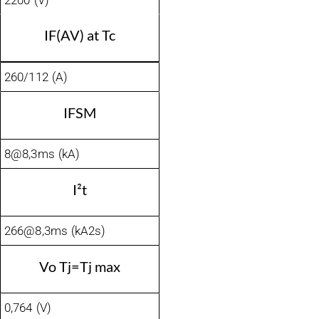
2200 (V)
IF(AV) at Tc
260/112 (A)
IFSM
8@8,3ms (kA)
I²t
266@8,3ms (kA2s)
Vo Tj=Tj max
0,764 (V)