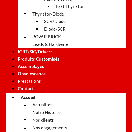
Fast Thyristor
Thyristor/Diode
SCR/Diode
Diode/SCR
POW R BRICK
Leads & Hardware
IGBT/SiC/Drivers
Produits Customisés
Assemblages
Obsolescence
Prestations
Contact
Accueil
Actualités
Notre Histoire
Nos clients
Nos engagements