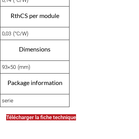
0,14 (°C/W)
RthCS per module
0,03 (°C/W)
Dimensions
93×50 (mm)
Package information
serie
Télécharger la fiche technique