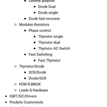
General purpose
Diode Dual
Diode single
Diode fast recovery
Modules thyristors
Phase control
Thyristor single
Thyristor dual
Thyristor AC Switch
Fast Switching
Fast Thyristor
Thyristor/Diode
SCR/Diode
Diode/SCR
POW R BRICK
Leads & Hardware
IGBT/SiC/Drivers
Produits Customisés