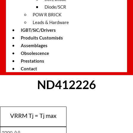
Diode/SCR
POW R BRICK
Leads & Hardware
IGBT/SiC/Drivers
Produits Customisés
Assemblages
Obsolescence
Prestations
Contact
ND412226
VRRM Tj = Tj max