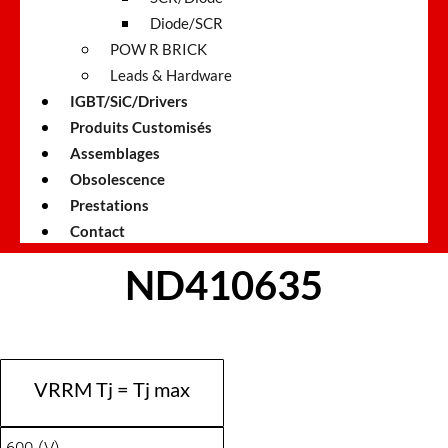
Diode/SCR
POW R BRICK
Leads & Hardware
IGBT/SiC/Drivers
Produits Customisés
Assemblages
Obsolescence
Prestations
Contact
ND410635
VRRM Tj = Tj max