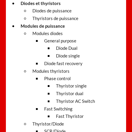
Diodes et thyristors
Diodes de puissance
Thyristors de puissance
Modules de puissance
Modules diodes
General purpose
Diode Dual
Diode single
Diode fast recovery
Modules thyristors
Phase control
Thyristor single
Thyristor dual
Thyristor AC Switch
Fast Switching
Fast Thyristor
Thyristor/Diode
SCR/Diode