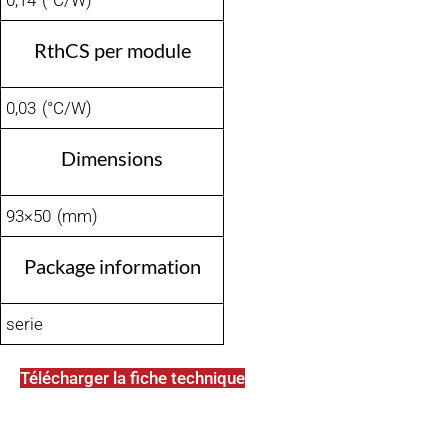
0,14 (°C/W)
RthCS per module
0,03 (°C/W)
Dimensions
93×50 (mm)
Package information
serie
Télécharger la fiche technique