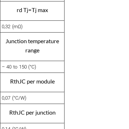
rd Tj=Tj max
0,32 (mΩ)
Junction temperature
range
– 40 to 150 (°C)
RthJC per module
0,07 (°C/W)
RthJC per junction