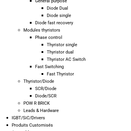
General purpose
Diode Dual
Diode single
Diode fast recovery
Modules thyristors
Phase control
Thyristor single
Thyristor dual
Thyristor AC Switch
Fast Switching
Fast Thyristor
Thyristor/Diode
SCR/Diode
Diode/SCR
POW R BRICK
Leads & Hardware
IGBT/SiC/Drivers
Produits Customisés