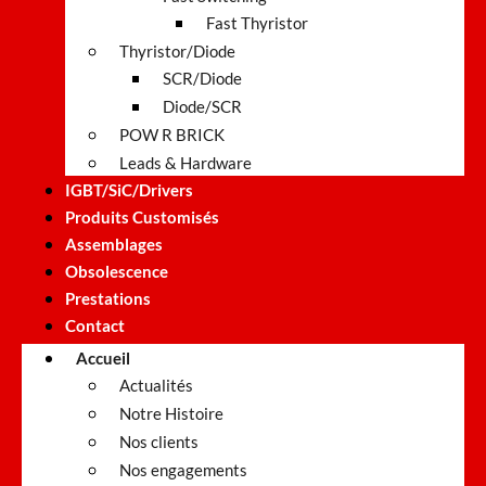
Fast Thyristor
Thyristor/Diode
SCR/Diode
Diode/SCR
POW R BRICK
Leads & Hardware
IGBT/SiC/Drivers
Produits Customisés
Assemblages
Obsolescence
Prestations
Contact
Accueil
Actualités
Notre Histoire
Nos clients
Nos engagements