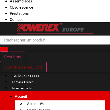
Assemblages
Obsolescence
Prestations
Contact
Search
...
Resultats
Voir plus de résultats
+33 (0)2 43 41 14 14
Le Mans, France
Nous contacter
Accueil
Actualités