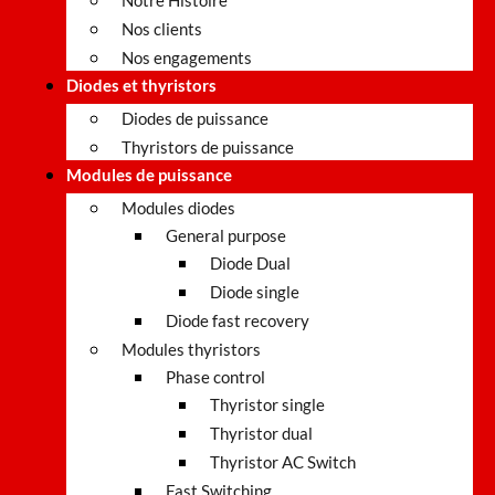
Notre Histoire
Nos clients
Nos engagements
Diodes et thyristors
Diodes de puissance
Thyristors de puissance
Modules de puissance
Modules diodes
General purpose
Diode Dual
Diode single
Diode fast recovery
Modules thyristors
Phase control
Thyristor single
Thyristor dual
Thyristor AC Switch
Fast Switching