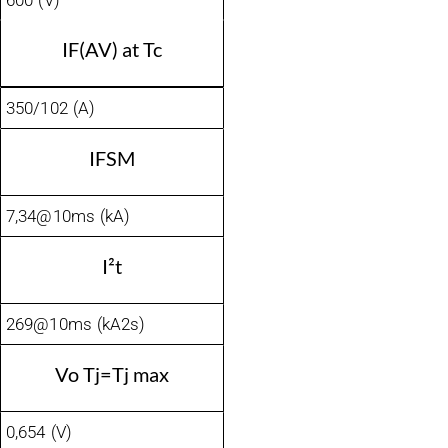
600 (V)
IF(AV) at Tc
350/102 (A)
IFSM
7,34@10ms (kA)
I²t
269@10ms (kA2s)
Vo Tj=Tj max
0,654 (V)