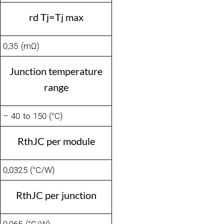
rd Tj=Tj max
0,35 (mΩ)
Junction temperature
range
– 40 to 150 (°C)
RthJC per module
0,0325 (°C/W)
RthJC per junction