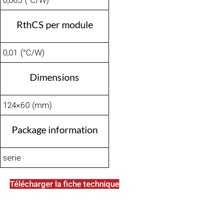
0,065 (°C/W)
RthCS per module
0,01 (°C/W)
Dimensions
124×60 (mm)
Package information
serie
Télécharger la fiche technique