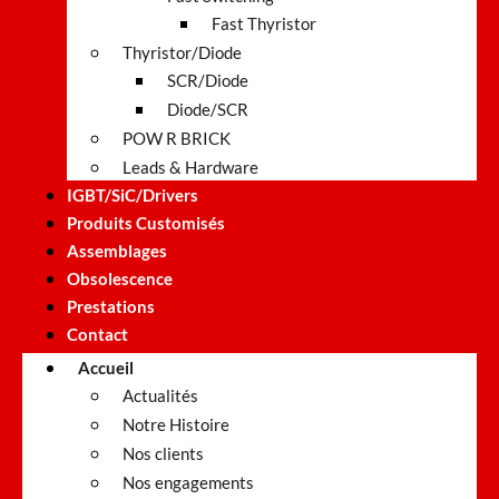
Fast Thyristor
Thyristor/Diode
SCR/Diode
Diode/SCR
POW R BRICK
Leads & Hardware
IGBT/SiC/Drivers
Produits Customisés
Assemblages
Obsolescence
Prestations
Contact
Accueil
Actualités
Notre Histoire
Nos clients
Nos engagements