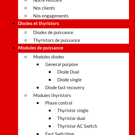
Notre Histoire
Nos clients
Nos engagements
Diodes et thyristors
Diodes de puissance
Thyristors de puissance
Modules de puissance
Modules diodes
General purpose
Diode Dual
Diode single
Diode fast recovery
Modules thyristors
Phase control
Thyristor single
Thyristor dual
Thyristor AC Switch
Fast Switching