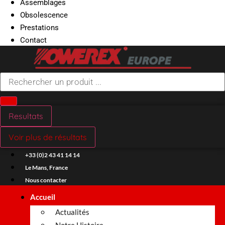
Assemblages
Obsolescence
Prestations
Contact
Search
...
Resultats
Voir plus de résultats
+33 (0)2 43 41 14 14
Le Mans, France
Nous contacter
Accueil
Actualités