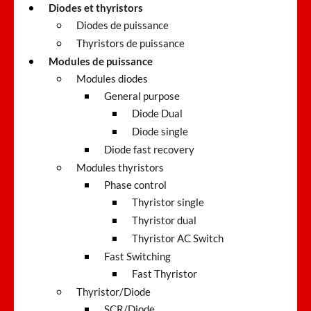
Diodes et thyristors
Diodes de puissance
Thyristors de puissance
Modules de puissance
Modules diodes
General purpose
Diode Dual
Diode single
Diode fast recovery
Modules thyristors
Phase control
Thyristor single
Thyristor dual
Thyristor AC Switch
Fast Switching
Fast Thyristor
Thyristor/Diode
SCR/Diode