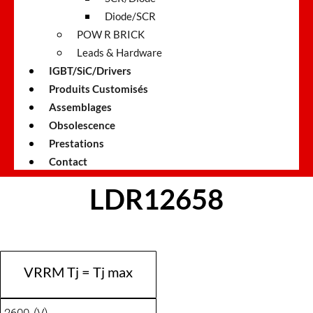
Diode/SCR
POW R BRICK
Leads & Hardware
IGBT/SiC/Drivers
Produits Customisés
Assemblages
Obsolescence
Prestations
Contact
LDR12658
VRRM Tj = Tj max