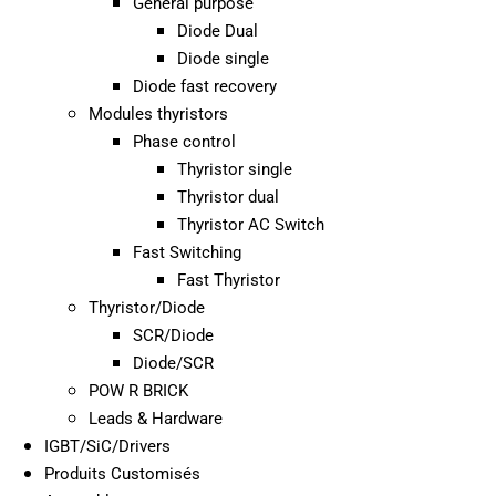
General purpose
Diode Dual
Diode single
Diode fast recovery
Modules thyristors
Phase control
Thyristor single
Thyristor dual
Thyristor AC Switch
Fast Switching
Fast Thyristor
Thyristor/Diode
SCR/Diode
Diode/SCR
POW R BRICK
Leads & Hardware
IGBT/SiC/Drivers
Produits Customisés