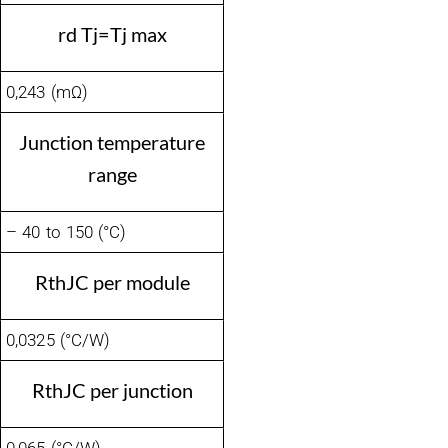
rd Tj=Tj max
0,243 (mΩ)
Junction temperature
range
– 40 to 150 (°C)
RthJC per module
0,0325 (°C/W)
RthJC per junction