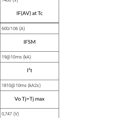
1400 (V)
IF(AV) at Tc
600/106 (A)
IFSM
19@10ms (kA)
I²t
1810@10ms (kA2s)
Vo Tj=Tj max
0,747 (V)