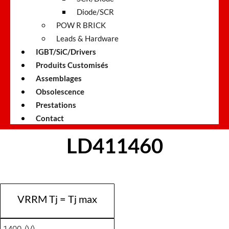
Diode/SCR
POW R BRICK
Leads & Hardware
IGBT/SiC/Drivers
Produits Customisés
Assemblages
Obsolescence
Prestations
Contact
LD411460
VRRM Tj = Tj max