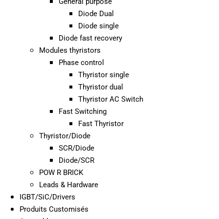
General purpose
Diode Dual
Diode single
Diode fast recovery
Modules thyristors
Phase control
Thyristor single
Thyristor dual
Thyristor AC Switch
Fast Switching
Fast Thyristor
Thyristor/Diode
SCR/Diode
Diode/SCR
POW R BRICK
Leads & Hardware
IGBT/SiC/Drivers
Produits Customisés