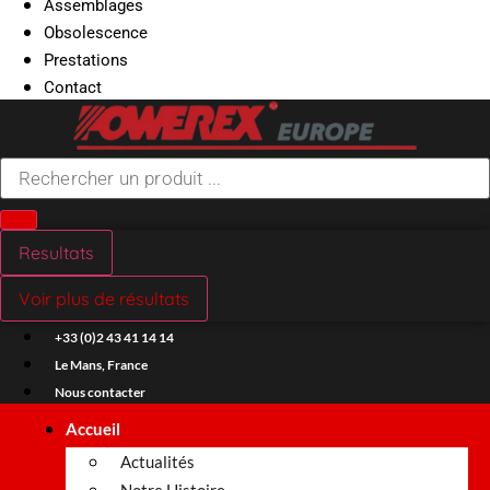
Assemblages
Obsolescence
Prestations
Contact
Search
...
Resultats
Voir plus de résultats
+33 (0)2 43 41 14 14
Le Mans, France
Nous contacter
Accueil
Actualités