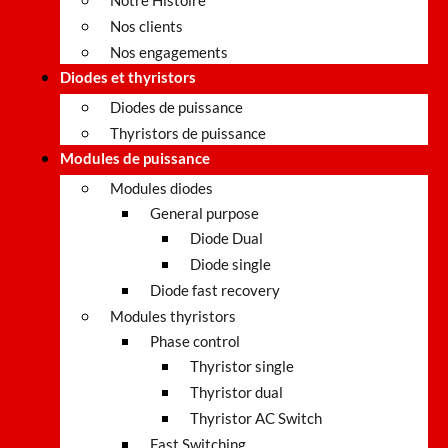
Notre Histoire
Nos clients
Nos engagements
Diodes et thyristors
Diodes de puissance
Thyristors de puissance
Modules de puissance
Modules diodes
General purpose
Diode Dual
Diode single
Diode fast recovery
Modules thyristors
Phase control
Thyristor single
Thyristor dual
Thyristor AC Switch
Fast Switching