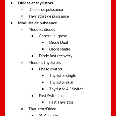
Diodes et thyristors
Diodes de puissance
Thyristors de puissance
Modules de puissance
Modules diodes
General purpose
Diode Dual
Diode single
Diode fast recovery
Modules thyristors
Phase control
Thyristor single
Thyristor dual
Thyristor AC Switch
Fast Switching
Fast Thyristor
Thyristor/Diode
SCR/Diode