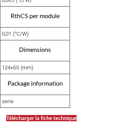
0,065 (°C/W)
RthCS per module
0,01 (°C/W)
Dimensions
124×60 (mm)
Package information
serie
Télécharger la fiche technique