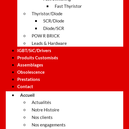
Fast Thyristor
Thyristor/Diode
SCR/Diode
Diode/SCR
POW R BRICK
Leads & Hardware
IGBT/SiC/Drivers
Produits Customisés
Assemblages
Obsolescence
Prestations
Contact
Accueil
Actualités
Notre Histoire
Nos clients
Nos engagements