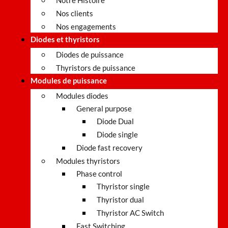
Notre Histoire
Nos clients
Nos engagements
Diodes et thyristors
Diodes de puissance
Thyristors de puissance
Modules de puissance
Modules diodes
General purpose
Diode Dual
Diode single
Diode fast recovery
Modules thyristors
Phase control
Thyristor single
Thyristor dual
Thyristor AC Switch
Fast Switching