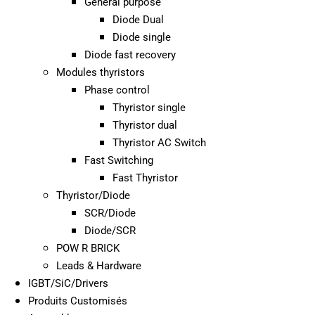
General purpose
Diode Dual
Diode single
Diode fast recovery
Modules thyristors
Phase control
Thyristor single
Thyristor dual
Thyristor AC Switch
Fast Switching
Fast Thyristor
Thyristor/Diode
SCR/Diode
Diode/SCR
POW R BRICK
Leads & Hardware
IGBT/SiC/Drivers
Produits Customisés