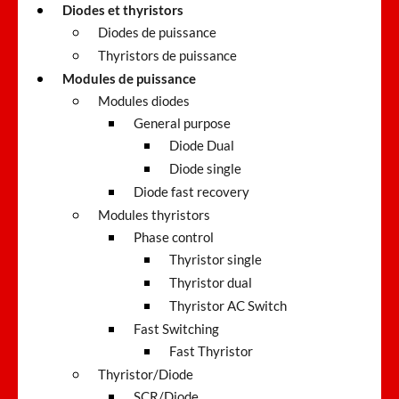
Diodes et thyristors
Diodes de puissance
Thyristors de puissance
Modules de puissance
Modules diodes
General purpose
Diode Dual
Diode single
Diode fast recovery
Modules thyristors
Phase control
Thyristor single
Thyristor dual
Thyristor AC Switch
Fast Switching
Fast Thyristor
Thyristor/Diode
SCR/Diode