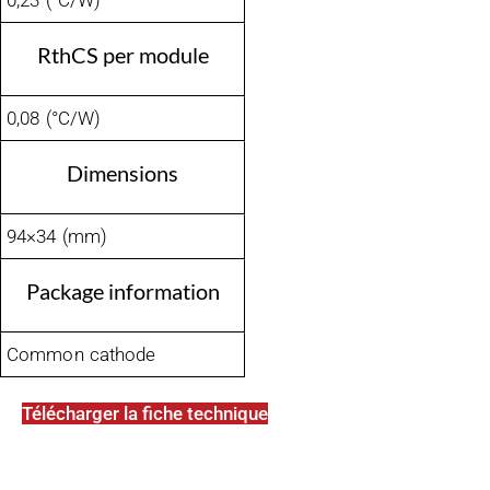
0,23 (°C/W)
RthCS per module
0,08 (°C/W)
Dimensions
94×34 (mm)
Package information
Common cathode
Télécharger la fiche technique