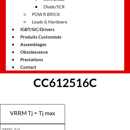
Diode/SCR
POW R BRICK
Leads & Hardware
IGBT/SiC/Drivers
Produits Customisés
Assemblages
Obsolescence
Prestations
Contact
CC612516C
VRRM Tj = Tj max