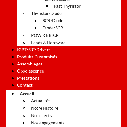
Fast Thyristor
Thyristor/Diode
SCR/Diode
Diode/SCR
POW R BRICK
Leads & Hardware
IGBT/SiC/Drivers
Produits Customisés
Assemblages
Obsolescence
Prestations
Contact
Accueil
Actualités
Notre Histoire
Nos clients
Nos engagements