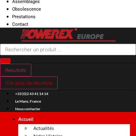
Assemblages
Obsolescence
Prestations
Contact
Search
...
Resultats
Voir plus de résultats
+33 (0)2 43 41 14 14
Le Mans, France
Nous contacter
Accueil
Actualités