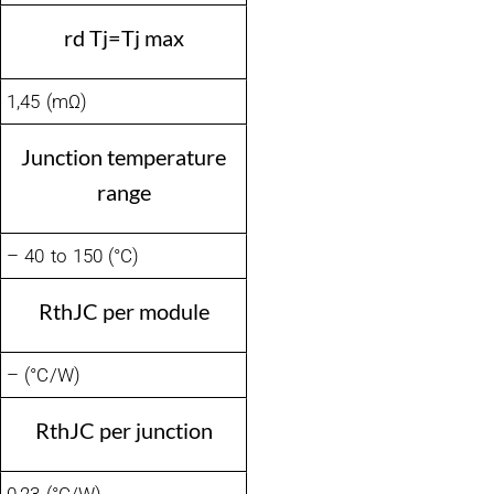
rd Tj=Tj max
1,45 (mΩ)
Junction temperature
range
– 40 to 150 (°C)
RthJC per module
– (°C/W)
RthJC per junction