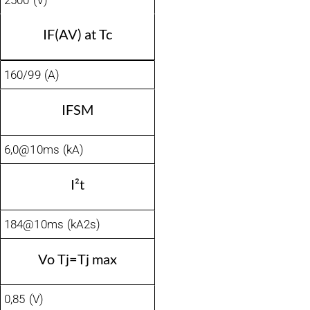
2500 (V)
IF(AV) at Tc
160/99 (A)
IFSM
6,0@10ms (kA)
I²t
184@10ms (kA2s)
Vo Tj=Tj max
0,85 (V)